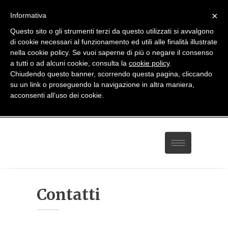
×
Informativa
Questo sito o gli strumenti terzi da questo utilizzati si avvalgono
di cookie necessari al funzionamento ed utili alle finalità illustrate
nella cookie policy. Se vuoi saperne di più o negare il consenso
a tutti o ad alcuni cookie, consulta la
cookie policy
.
Chiudendo questo banner, scorrendo questa pagina, cliccando
081 814 59 93
-
338 27 82 208
su un link o proseguendo la navigazione in altra maniera,
studio@avvocatodiegodigrazia.it
acconsenti all’uso dei cookie.
Home
Contatti
Servizi
Contatti