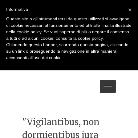
×
Informativa
Questo sito o gli strumenti terzi da questo utilizzati si avvalgono
di cookie necessari al funzionamento ed utili alle finalità illustrate
nella cookie policy. Se vuoi saperne di più o negare il consenso
a tutti o ad alcuni cookie, consulta la
cookie policy
.
Chiudendo questo banner, scorrendo questa pagina, cliccando
081 814 59 93
-
338 27 82 208
su un link o proseguendo la navigazione in altra maniera,
studio@avvocatodiegodigrazia.it
acconsenti all’uso dei cookie.
Home
"Vigilantibus, non
Servizi
dormientibus iura
Contatti