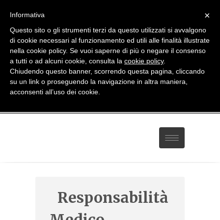
×
Informativa
Questo sito o gli strumenti terzi da questo utilizzati si avvalgono
di cookie necessari al funzionamento ed utili alle finalità illustrate
nella cookie policy. Se vuoi saperne di più o negare il consenso
a tutti o ad alcuni cookie, consulta la
cookie policy
.
Chiudendo questo banner, scorrendo questa pagina, cliccando
081 814 59 93
-
338 27 82 208
su un link o proseguendo la navigazione in altra maniera,
studio@avvocatodiegodigrazia.it
acconsenti all’uso dei cookie.
Home
Responsabilità
Servizi
Medico
Contatti